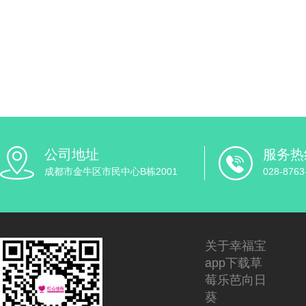
公司地址
服务热
成都市金牛区市民中心B栋2001
028-8763
关于幸福宝
app下载草
莓乐芭向日
葵