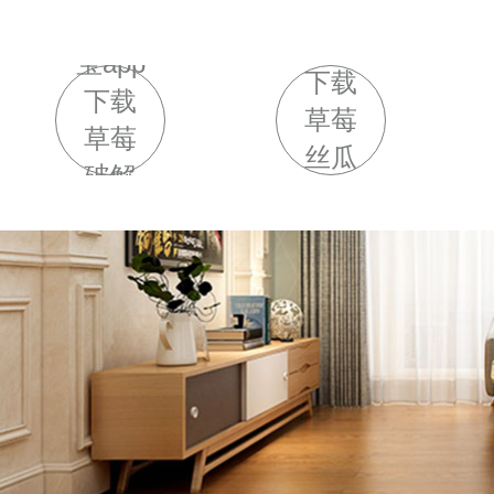
幸福
幸福
宝app
宝app
下载
下载
草莓
草莓
丝瓜
破解
向日
版
葵