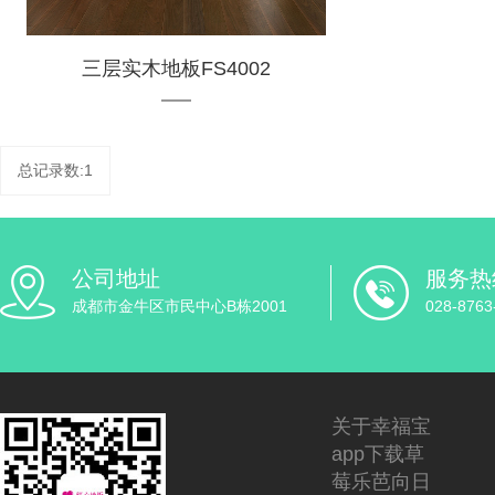
三层实木地板FS4002
总记录数:1
公司地址
服务热
成都市金牛区市民中心B栋2001
028-8763
关于幸福宝
app下载草
莓乐芭向日